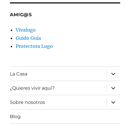
AMIG@S
Vivalugo
Guido Guía
Protectora Lugo
expande
La Casa
el
menú
inferior
expande
¿Quieres vivir aquí?
el
menú
inferior
expande
Sobre nosotros
el
menú
inferior
Blog