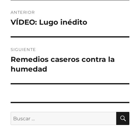
Navegación
ANTERIOR
de
VÍDEO: Lugo inédito
Entrada
anterior:
entradas
SIGUIENTE
Remedios caseros contra la
Entrada
siguiente:
humedad
BU
Buscar
por: