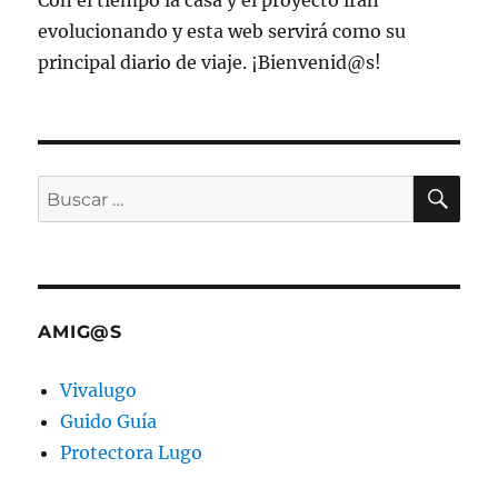
Con el tiempo la casa y el proyecto irán
evolucionando y esta web servirá como su
principal diario de viaje. ¡Bienvenid@s!
BU
Buscar
por:
AMIG@S
Vivalugo
Guido Guía
Protectora Lugo