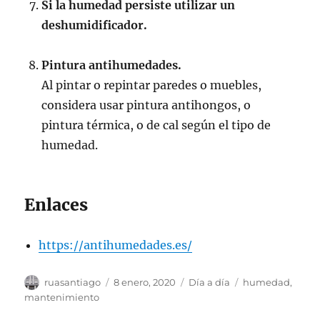
Si la humedad persiste utilizar un
deshumidificador.
Pintura antihumedades.
Al pintar o repintar paredes o muebles,
considera usar pintura antihongos, o
pintura térmica, o de cal según el tipo de
humedad.
Enlaces
https://antihumedades.es/
Autor
Publicado
Categorías
Etiquetas
ruasantiago
8 enero, 2020
Día a día
humedad
,
el
mantenimiento