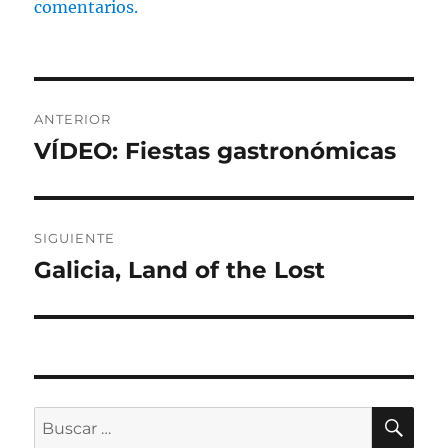
comentarios.
Navegación
ANTERIOR
de
VÍDEO: Fiestas gastronómicas
Entrada
anterior:
entradas
SIGUIENTE
Galicia, Land of the Lost
Entrada
siguiente:
BU
Buscar