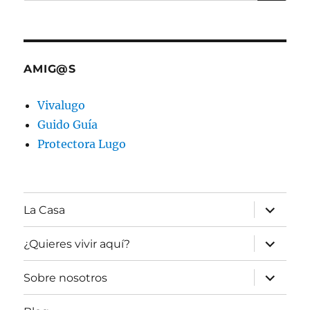
por:
AMIG@S
Vivalugo
Guido Guía
Protectora Lugo
expande
La Casa
el
menú
inferior
expande
¿Quieres vivir aquí?
el
menú
inferior
expande
Sobre nosotros
el
menú
inferior