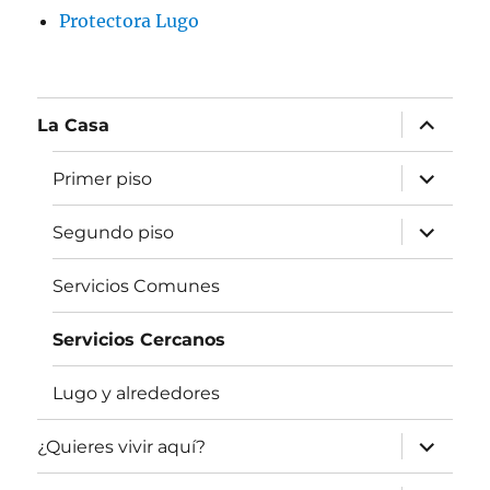
Protectora Lugo
expande
La Casa
el
menú
inferior
expande
Primer piso
el
menú
inferior
expande
Segundo piso
el
menú
inferior
Servicios Comunes
Servicios Cercanos
Lugo y alrededores
expande
¿Quieres vivir aquí?
el
menú