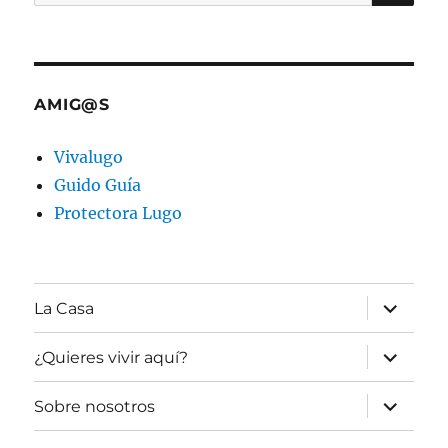
por:
AMIG@S
Vivalugo
Guido Guía
Protectora Lugo
expande
La Casa
el
menú
inferior
expande
¿Quieres vivir aquí?
el
menú
inferior
expande
Sobre nosotros
el
menú