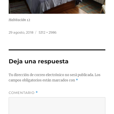
Habitación 12
Publicado
Tamaño
29 agosto, 2018
5312 × 2986
el
completo
Deja una respuesta
Tu dirección de correo electrónico no será publicada.
Los
campos obligatorios están marcados con
*
COMENTARIO
*