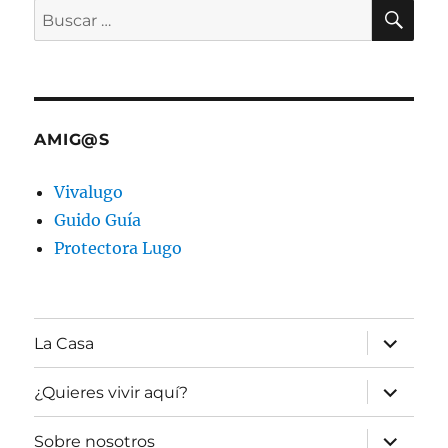
BU
Buscar
por:
AMIG@S
Vivalugo
Guido Guía
Protectora Lugo
expande
La Casa
el
menú
inferior
expande
¿Quieres vivir aquí?
el
menú
inferior
expande
Sobre nosotros