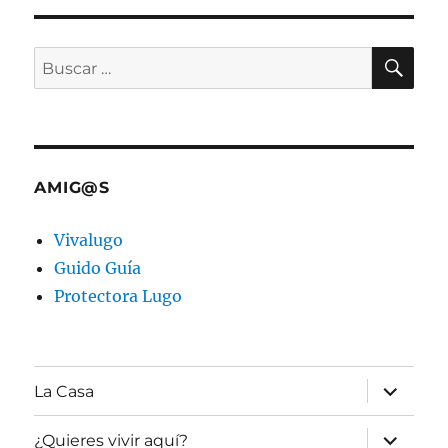
BU
Buscar
por:
AMIG@S
Vivalugo
Guido Guía
Protectora Lugo
expande
La Casa
el
menú
inferior
expande
¿Quieres vivir aquí?