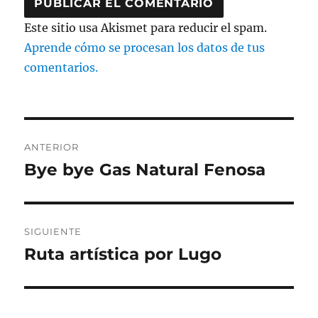
Este sitio usa Akismet para reducir el spam.
Aprende cómo se procesan los datos de tus
comentarios.
Navegación
ANTERIOR
de
Bye bye Gas Natural Fenosa
Entrada
anterior:
entradas
SIGUIENTE
Ruta artística por Lugo
Entrada
siguiente: