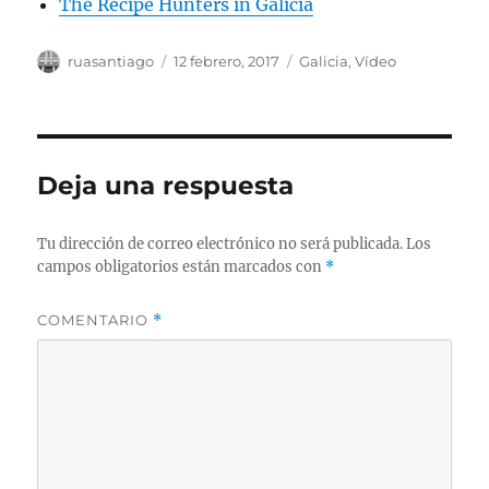
The Recipe Hunters in Galicia
Autor
Publicado
Categorías
ruasantiago
12 febrero, 2017
Galicia
,
Vídeo
el
Deja una respuesta
Tu dirección de correo electrónico no será publicada.
Los
campos obligatorios están marcados con
*
COMENTARIO
*