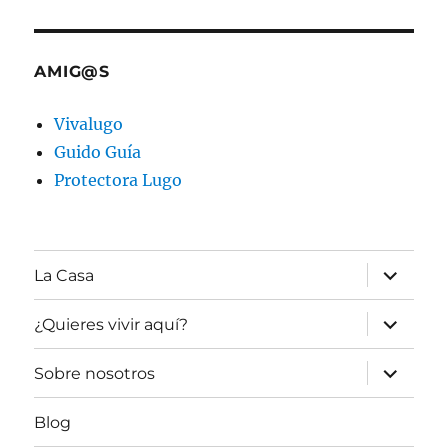
AMIG@S
Vivalugo
Guido Guía
Protectora Lugo
expande
La Casa
el
menú
inferior
expande
¿Quieres vivir aquí?
el
menú
inferior
expande
Sobre nosotros
el
menú
inferior
Blog