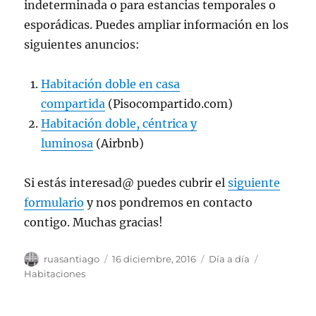
indeterminada o para estancias temporales o
esporádicas. Puedes ampliar información en los
siguientes anuncios:
Habitación doble en casa
compartida
(Pisocompartido.com)
Habitación doble, céntrica y
luminosa
(Airbnb)
Si estás interesad@ puedes cubrir el
siguiente
formulario
y nos pondremos en contacto
contigo. Muchas gracias!
Autor
Publicado
Categorías
Etiquetas
ruasantiago
16 diciembre, 2016
Día a día
el
Habitaciones