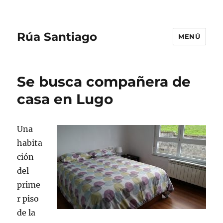
Rúa Santiago
MENÚ
Se busca compañera de
casa en Lugo
Una
habita
ción
del
prime
r piso
de la