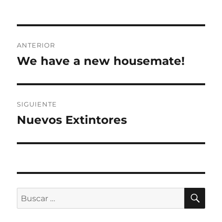
Navegación
ANTERIOR
de
We have a new housemate!
Entrada
anterior:
entradas
SIGUIENTE
Nuevos Extintores
Entrada
siguiente:
BU
Buscar
por: