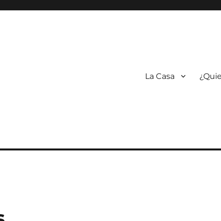
La Casa
¿Quie
s