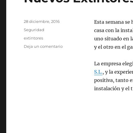
Publicado
28 diciembre, 2016
Esta semana se h
el
Categorías
Seguridad
casa con la inst
Etiquetas
extintores
uno situado en l
en
Deja un comentario
y el otro en el ga
Nuevos
Extintores
La empresa eleg
S.L.
, y la experi
positiva, tanto e
instalación y el 